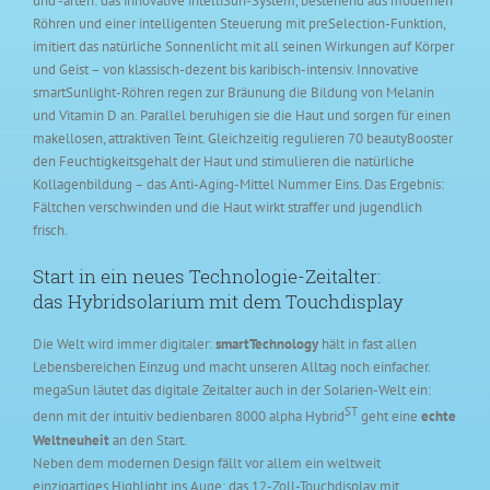
und -arten: das innovative intelliSun-System, bestehend aus modernen
Röhren und einer intelli­genten Steuerung mit preSelection-Funktion,
imitiert das natürliche Sonnenlicht mit all seinen Wirkungen auf Körper
und Geist – von klassisch-dezent bis karibisch-intensiv. Innovative
smartSunlight-Röhren regen zur Bräunung die Bildung von Melanin
und Vitamin D an. Parallel beruhigen sie die Haut und sorgen für einen
makellosen, attraktiven Teint. Gleichzeitig regulieren 70 beautyBooster
den Feuchtigkeitsgehalt der Haut und stimulieren die natürliche
Kollagenbildung – das Anti-Aging-Mittel Nummer Eins. Das Ergebnis:
Fältchen verschwinden und die Haut wirkt straffer und jugendlich
frisch.
Start in ein neues Technologie-Zeitalter:
das Hybridsolarium mit dem Touchdisplay
Die Welt wird immer digitaler:
smartTechnology
hält in fast allen
Lebensbereichen Einzug und macht unseren Alltag noch einfacher.
megaSun läutet das digitale Zeitalter auch in der Solarien-Welt ein:
ST
denn mit der intuitiv bedienbaren 8000 alpha Hybrid
geht eine
echte
Weltneuheit
an den Start.
Neben dem modernen Design fällt vor allem ein weltweit
einzigartiges Highlight ins Auge: das 12-Zoll-Touchdisplay mit